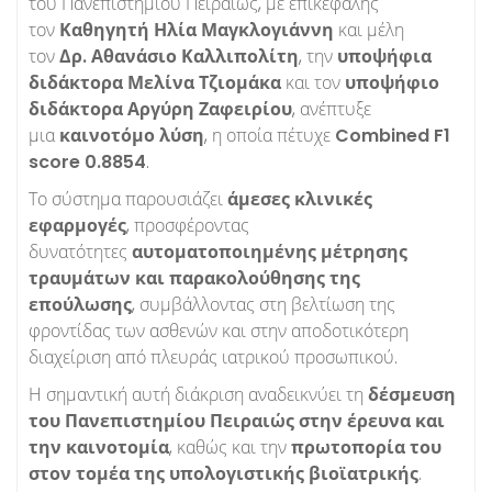
του Πανεπιστημίου Πειραιώς, με επικεφαλής
τον
Καθηγητή Ηλία Μαγκλογιάννη
και μέλη
τον
Δρ. Αθανάσιο Καλλιπολίτη
, την
υποψήφια
διδάκτορα Μελίνα Τζιομάκα
και τον
υποψήφιο
διδάκτορα Αργύρη Ζαφειρίου
, ανέπτυξε
μια
καινοτόμο λύση
, η οποία πέτυχε
Combined F1
score 0.8854
.
Το σύστημα παρουσιάζει
άμεσες κλινικές
εφαρμογές
, προσφέροντας
δυνατότητες
αυτοματοποιημένης μέτρησης
τραυμάτων και παρακολούθησης της
επούλωσης
, συμβάλλοντας στη βελτίωση της
φροντίδας των ασθενών και στην αποδοτικότερη
διαχείριση από πλευράς ιατρικού προσωπικού.
Η σημαντική αυτή διάκριση αναδεικνύει τη
δέσμευση
του Πανεπιστημίου Πειραιώς στην έρευνα και
την καινοτομία
, καθώς και την
πρωτοπορία του
στον τομέα της υπολογιστικής βιοϊατρικής
.