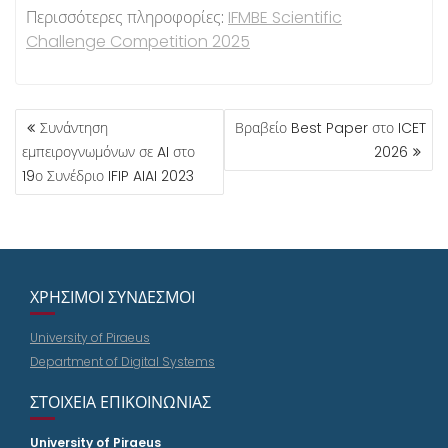
Περισσότερες πληροφορίες:
IFMBE Scientific
Challenge Competition 2025
ΠΛΟΉΓΗΣΗ
Συνάντηση
Βραβείο Best Paper στο ICET
ΆΡΘΡΩΝ
εμπειρογνωμόνων σε AI στο
2026
19ο Συνέδριο IFIP AIAI 2023
ΧΡΉΣΙΜΟΙ ΣΎΝΔΕΣΜΟΙ
University of Piraeus
Department of Digital Systems
ΣΤΟΙΧΕΊΑ ΕΠΙΚΟΙΝΩΝΊΑΣ
University of Piraeus