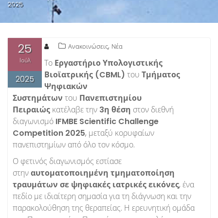
2025
25
,
Ανακοινώσεις
Νέα
Ιούλ
Το
Εργαστήριο Υπολογιστικής
Βιοϊατρικής (CBML)
του
Τμήματος
2025
Ψηφιακών
Συστημάτων
του
Πανεπιστημίου
Πειραιώς
κατέλαβε την
3η θέση
στον διεθνή
διαγωνισμό
IFMBE Scientific Challenge
Competition 2025
, μεταξύ κορυφαίων
πανεπιστημίων από όλο τον κόσμο.
Ο φετινός διαγωνισμός εστίασε
στην
αυτοματοποιημένη τμηματοποίηση
τραυμάτων σε ψηφιακές ιατρικές εικόνες
, ένα
πεδίο με ιδιαίτερη σημασία για τη διάγνωση και την
παρακολούθηση της θεραπείας. Η ερευνητική ομάδα