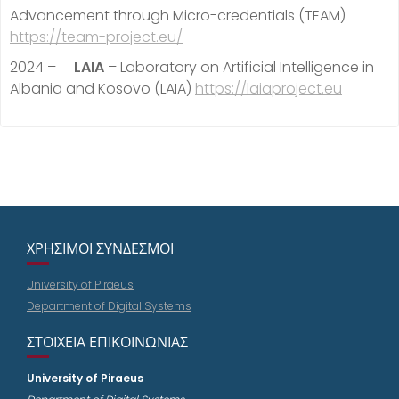
Advancement through Micro-credentials (TEAM)
https://team-project.eu/
2024 –
LAIA
– Laboratory on Artificial Intelligence in
Albania and Kosovo (LAIA)
https://laiaproject.eu
ΧΡΉΣΙΜΟΙ ΣΎΝΔΕΣΜΟΙ
University of Piraeus
Department of Digital Systems
ΣΤΟΙΧΕΊΑ ΕΠΙΚΟΙΝΩΝΊΑΣ
University of Piraeus