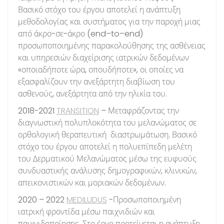
Βασικό στόχο του έργου αποτελεί η ανάπτυξη
μεθοδολογίας και συστήματος για την παροχή μιας
από άκρο-σε-άκρο (end–to–end)
προσωποποιημένης παρακολούθησης της ασθένειας
και υπηρεσιών διαχείρισης ιατρικών δεδομένων
«οποιαδήποτε ώρα, οπουδήποτε», οι οποίες να
εξασφαλίζουν την ανεξάρτητη διαβίωση του
ασθενούς, ανεξάρτητα από την ηλικία του.
2018-2021
TRANSITION
– Μεταφράζοντας την
διαγνωστική πολυπλοκότητα του μελανώματος σε
ορθολογική θεραπευτική διαστρωμάτωση. Βασικό
στόχο του έργου αποτελεί η πολυεπίπεδη μελέτη
του Δερματικού Μελανώματος μέσω της ευφυούς
συνδυαστικής ανάλυσης δημογραφικών, κλινικών,
απεικονιστικών και μοριακών δεδομένων.
2020 – 2022
MEDILUDUS
-Προσωποποιημένη
ιατρική φροντίδα μέσω παιχνιδιών και
παιχνιδοποίησης. Στο έργο προτείνεται η ανάπτυξη