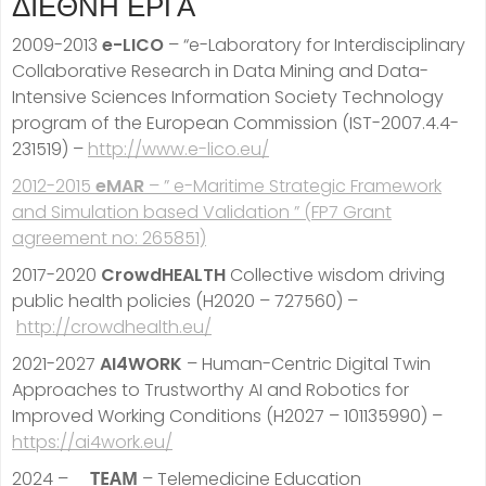
ΔΙΕΘΝΉ ΈΡΓΑ
2009-2013
e-LICO
– “e-Laboratory for Interdisciplinary
Collaborative Research in Data Mining and Data-
Intensive Sciences Information Society Technology
program of the European Commission (IST-2007.4.4-
231519) –
http://www.e-lico.eu/
2012-2015
eMAR
– ” e-Maritime Strategic Framework
and Simulation based Validation ” (FP7 Grant
agreement no: 265851)
2017-2020
CrowdHEALTH
Collective wisdom driving
public health policies (H2020 – 727560) –
http://crowdhealth.eu/
2021-2027
AI4WORK
– Human-Centric Digital Twin
Approaches to Trustworthy AI and Robotics for
Improved Working Conditions (H2027 – 101135990) –
https://ai4work.eu/
2024 –
ΤΕΑΜ
– Telemedicine Education